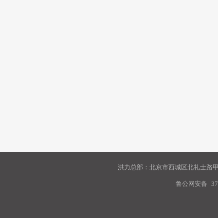
洪力总部：北京市西城区北礼士路甲9
鲁公网安备
37