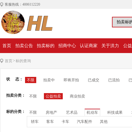
客服热线：4006112220
首页
拍卖公告
拍卖标的
招商中心
认证商家
关于洪力
公益
>
首页
标的查询
状 态：
不限
拍卖中
即将开拍
已成交
已流拍
拍卖分类：
不限
公益拍卖
商业拍卖
标的分类：
不限
房地产
艺术品
机动车
科技成果
轿车
客车
卡车
汽车配件
其他