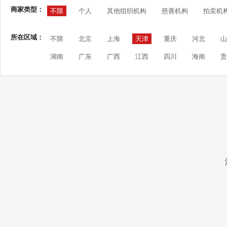
商家类型：
不限
个人
其他组织机构
慈善机构
拍卖机
所在区域：
不限
北京
上海
天津
重庆
河北
山
湖南
广东
广西
江西
四川
海南
贵