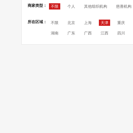
商家类型：
不限
个人
其他组织机构
慈善机构
所在区域：
不限
北京
上海
天津
重庆
湖南
广东
广西
江西
四川