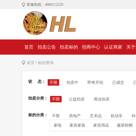
客服热线：4006112220
首页
拍卖公告
拍卖标的
招商中心
认证商家
关于
>
首页
标的查询
状 态：
不限
拍卖中
即将开拍
已成交
拍卖分类：
不限
公益拍卖
商业拍卖
标的分类：
不限
房地产
艺术品
机动车
科
家电
家具家装
家居用品
服装鞋帽