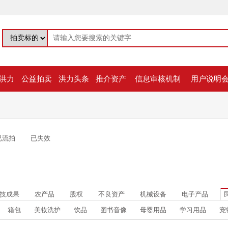
洪力
公益拍卖
洪力头条
推介资产
信息审核机制
用户说明
已流拍
已失效
技成果
农产品
股权
不良资产
机械设备
电子产品
箱包
美妆洗护
饮品
图书音像
母婴用品
学习用品
宠