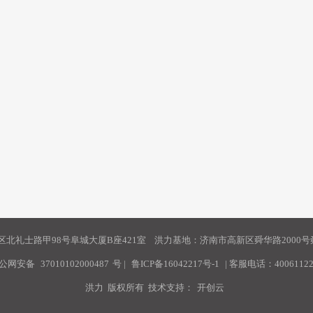
北礼士路甲98号阜城大厦B座421室 洪力基地：济南市高新区舜华路2000号舜
公网安备
37010102000487
号
|
鲁ICP备16042217号-1
| 客服电话：40061122
洪力 版权所有 技术支持：
开创云