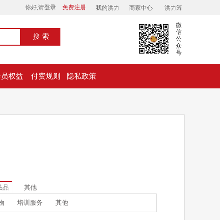
你好,请登录
免费注册
我的洪力
商家中心
洪力筹
微
信
搜索
公
众
号
会员权益
付费规则
隐私政策
民品
其他
物
培训服务
其他