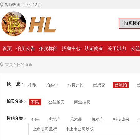
客服热线：4006112220
首页
拍卖公告
拍卖标的
招商中心
认证商家
关于洪力
公益
>
首页
标的查询
状 态：
不限
拍卖中
即将开拍
已成交
已流拍
拍卖分类：
不限
公益拍卖
商业拍卖
标的分类：
不限
房地产
艺术品
机动车
科技成果
上市公司股权
非上市公司股权