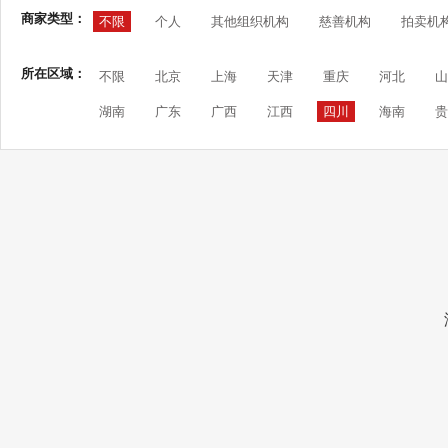
商家类型：
不限
个人
其他组织机构
慈善机构
拍卖机
所在区域：
不限
北京
上海
天津
重庆
河北
山
湖南
广东
广西
江西
四川
海南
贵