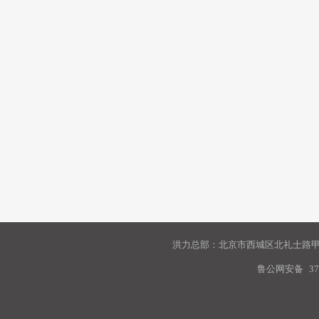
洪力总部：北京市西城区北礼士路甲9
鲁公网安备
37