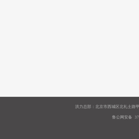
洪力总部：北京市西城区北礼士路甲9
鲁公网安备
37