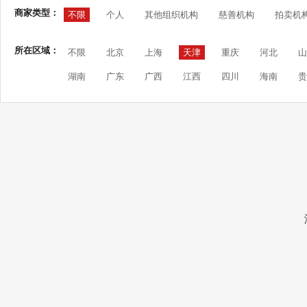
商家类型：
不限
个人
其他组织机构
慈善机构
拍卖机
所在区域：
不限
北京
上海
天津
重庆
河北
山
湖南
广东
广西
江西
四川
海南
贵