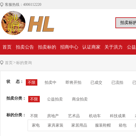
客服热线：4006112220
首页
拍卖公告
拍卖标的
招商中心
认证商家
关于洪力
公益
>
首页
标的查询
状 态：
不限
拍卖中
即将开拍
已成交
已流拍
拍卖分类：
不限
公益拍卖
商业拍卖
标的分类：
不限
房地产
艺术品
机动车
科技成果
家电
家具家装
家居用品
服装鞋帽
箱包