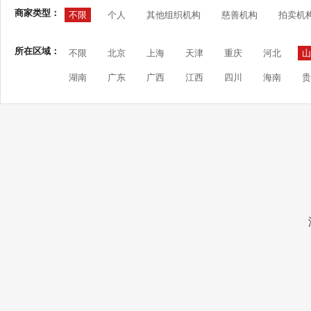
商家类型：
不限
个人
其他组织机构
慈善机构
拍卖机
所在区域：
不限
北京
上海
天津
重庆
河北
山
湖南
广东
广西
江西
四川
海南
贵