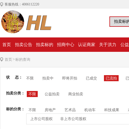
客服热线：4006112220
首页
拍卖公告
拍卖标的
招商中心
认证商家
关于洪力
公益
>
首页
标的查询
状 态：
不限
拍卖中
即将开拍
已成交
已流拍
拍卖分类：
不限
公益拍卖
商业拍卖
标的分类：
不限
房地产
艺术品
机动车
科技成果
上市公司股权
非上市公司股权