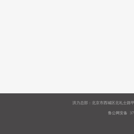
洪力总部：北京市西城区北礼士路甲9
鲁公网安备
37