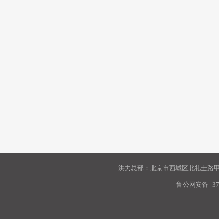
洪力总部：北京市西城区北礼士路甲9
鲁公网安备
37