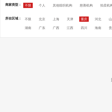
商家类型：
不限
个人
其他组织机构
慈善机构
拍卖机
所在区域：
不限
北京
上海
天津
重庆
河北
山
湖南
广东
广西
江西
四川
海南
贵