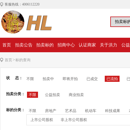
客服热线：4006112220
首页
拍卖公告
拍卖标的
招商中心
认证商家
关于洪力
公益
>
首页
标的查询
状 态：
不限
拍卖中
即将开拍
已成交
已流拍
拍卖分类：
不限
公益拍卖
商业拍卖
标的分类：
不限
房地产
艺术品
机动车
科技成果
上市公司股权
非上市公司股权