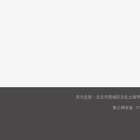
洪力总部：北京市西城区北礼士路甲9
鲁公网安备
37