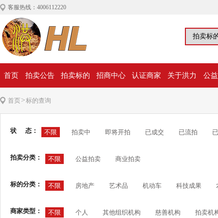
客服热线：4006112220
首页
拍卖公告
拍卖标的
招商中心
认证商家
关于洪力
公益
>
首页
标的查询
状 态：
不限
拍卖中
即将开拍
已成交
已流拍
拍卖分类：
不限
公益拍卖
商业拍卖
标的分类：
不限
房地产
艺术品
机动车
科技成果
商家类型：
不限
个人
其他组织机构
慈善机构
拍卖机