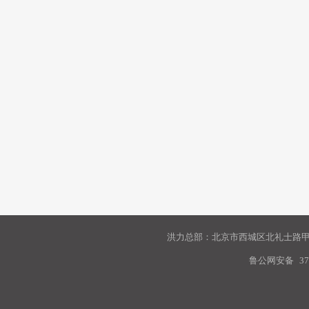
洪力总部：北京市西城区北礼士路甲9
鲁公网安备
37