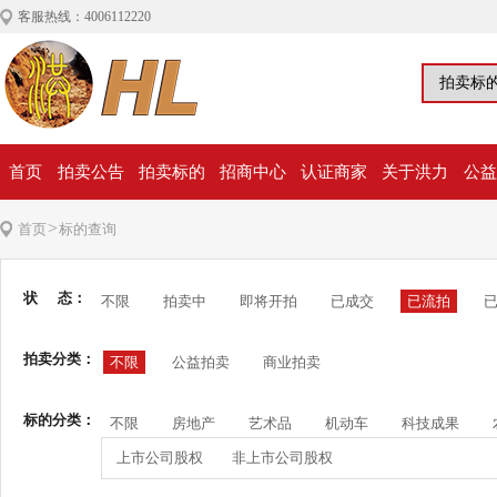
客服热线：4006112220
首页
拍卖公告
拍卖标的
招商中心
认证商家
关于洪力
公益
>
首页
标的查询
状 态：
不限
拍卖中
即将开拍
已成交
已流拍
拍卖分类：
不限
公益拍卖
商业拍卖
标的分类：
不限
房地产
艺术品
机动车
科技成果
上市公司股权
非上市公司股权