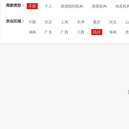
商家类型：
不限
个人
其他组织机构
慈善机构
拍卖机
所在区域：
不限
北京
上海
天津
重庆
河北
山
湖南
广东
广西
江西
四川
海南
贵