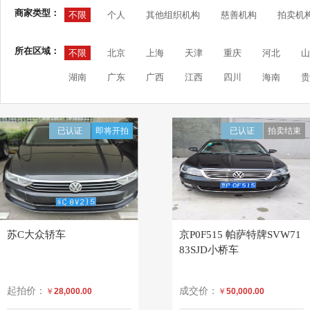
商家类型：
不限
个人
其他组织机构
慈善机构
拍卖机
所在区域：
不限
北京
上海
天津
重庆
河北
山
湖南
广东
广西
江西
四川
海南
贵
已认证
即将开拍
已认证
拍卖结束
苏C大众轿车
京P0F515 帕萨特牌SVW71
83SJD小桥车
起拍价：
成交价：
￥
28,000.00
￥
50,000.00