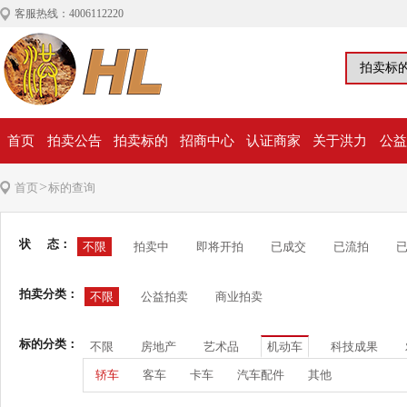
客服热线：4006112220
首页
拍卖公告
拍卖标的
招商中心
认证商家
关于洪力
公益
>
首页
标的查询
状 态：
不限
拍卖中
即将开拍
已成交
已流拍
拍卖分类：
不限
公益拍卖
商业拍卖
标的分类：
不限
房地产
艺术品
机动车
科技成果
轿车
客车
卡车
汽车配件
其他