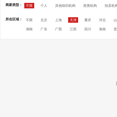
商家类型：
不限
个人
其他组织机构
慈善机构
拍卖机
所在区域：
不限
北京
上海
天津
重庆
河北
山
湖南
广东
广西
江西
四川
海南
贵