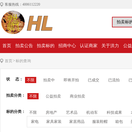
客服热线：4006112220
首页
拍卖公告
拍卖标的
招商中心
认证商家
关于洪力
公益
>
首页
标的查询
状 态：
不限
拍卖中
即将开拍
已成交
已流拍
拍卖分类：
不限
公益拍卖
商业拍卖
标的分类：
不限
房地产
艺术品
机动车
科技成果
家电
家具家装
家居用品
服装鞋帽
箱包