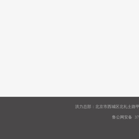
洪力总部：北京市西城区北礼士路甲9
鲁公网安备
37