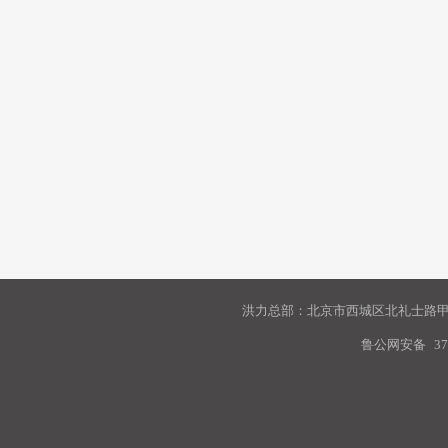
洪力总部：北京市西城区北礼士路甲9
鲁公网安备
37