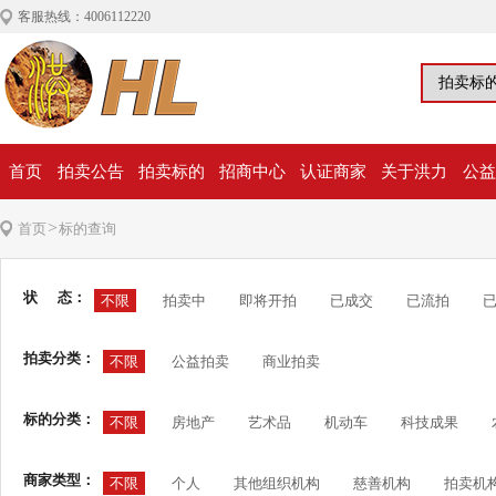
客服热线：4006112220
首页
拍卖公告
拍卖标的
招商中心
认证商家
关于洪力
公益
>
首页
标的查询
状 态：
不限
拍卖中
即将开拍
已成交
已流拍
拍卖分类：
不限
公益拍卖
商业拍卖
标的分类：
不限
房地产
艺术品
机动车
科技成果
商家类型：
不限
个人
其他组织机构
慈善机构
拍卖机