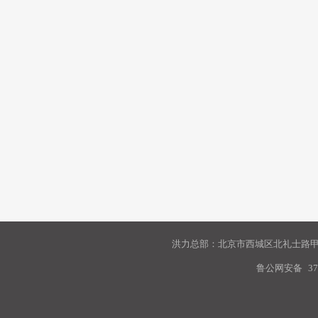
洪力总部：北京市西城区北礼士路甲9
鲁公网安备
37