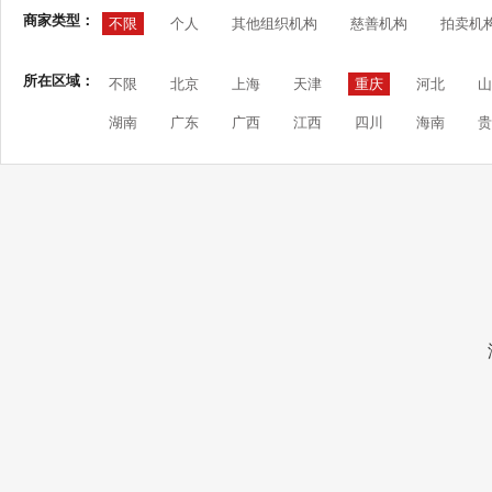
商家类型：
不限
个人
其他组织机构
慈善机构
拍卖机
所在区域：
不限
北京
上海
天津
重庆
河北
山
湖南
广东
广西
江西
四川
海南
贵