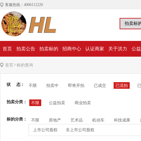
客服热线：4006112220
首页
拍卖公告
拍卖标的
招商中心
认证商家
关于洪力
公益
>
首页
标的查询
状 态：
不限
拍卖中
即将开拍
已成交
已流拍
拍卖分类：
不限
公益拍卖
商业拍卖
标的分类：
不限
房地产
艺术品
机动车
科技成果
上市公司股权
非上市公司股权