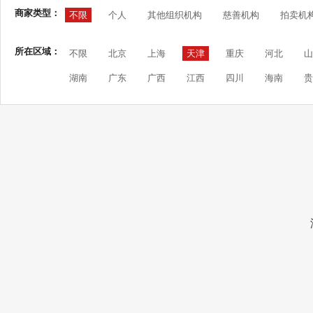
商家类型：
不限
个人
其他组织机构
慈善机构
拍卖机
所在区域：
不限
北京
上海
天津
重庆
河北
山
湖南
广东
广西
江西
四川
海南
贵