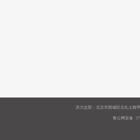
洪力总部：北京市西城区北礼士路甲9
鲁公网安备
37