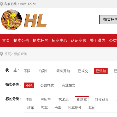
客服热线：4006112220
首页
拍卖公告
拍卖标的
招商中心
认证商家
关于洪力
公益
>
首页
标的查询
状 态：
不限
拍卖中
即将开拍
已成交
已流拍
拍卖分类：
不限
公益拍卖
商业拍卖
标的分类：
不限
房地产
艺术品
机动车
科技成果
轿车
客车
卡车
汽车配件
其他