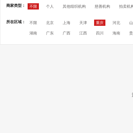
商家类型：
不限
个人
其他组织机构
慈善机构
拍卖机
所在区域：
不限
北京
上海
天津
重庆
河北
山
湖南
广东
广西
江西
四川
海南
贵