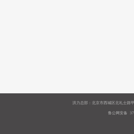
洪力总部：北京市西城区北礼士路甲9
鲁公网安备
37