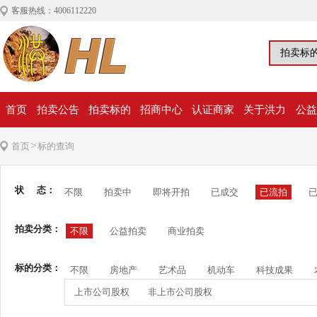
客服热线：4006112220
首页
拍卖公告
拍卖标的
招商中心
认证商家
关于洪力
公益
>
首页
标的查询
状 态：
不限
拍卖中
即将开拍
已成交
已流拍
拍卖分类：
不限
公益拍卖
商业拍卖
标的分类：
不限
房地产
艺术品
机动车
科技成果
上市公司股权
非上市公司股权