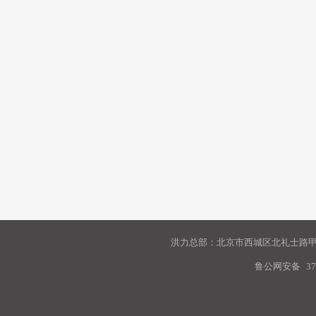
洪力总部：北京市西城区北礼士路甲9
鲁公网安备
37