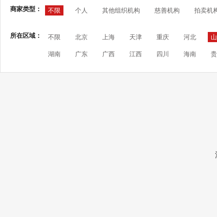
商家类型：
不限
个人
其他组织机构
慈善机构
拍卖机
所在区域：
不限
北京
上海
天津
重庆
河北
山
湖南
广东
广西
江西
四川
海南
贵