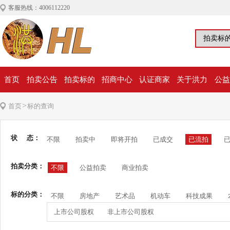
客服热线：4006112220
首页
拍卖公告
拍卖标的
招商中心
认证商家
关于洪力
公益
>
首页
标的查询
状 态：
不限
拍卖中
即将开拍
已成交
已流拍
拍卖分类：
不限
公益拍卖
商业拍卖
标的分类：
不限
房地产
艺术品
机动车
科技成果
上市公司股权
非上市公司股权