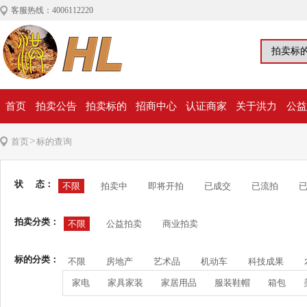
客服热线：4006112220
首页
拍卖公告
拍卖标的
招商中心
认证商家
关于洪力
公益
>
首页
标的查询
状 态：
不限
拍卖中
即将开拍
已成交
已流拍
拍卖分类：
不限
公益拍卖
商业拍卖
标的分类：
不限
房地产
艺术品
机动车
科技成果
家电
家具家装
家居用品
服装鞋帽
箱包