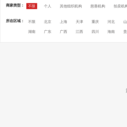
商家类型：
不限
个人
其他组织机构
慈善机构
拍卖机
所在区域：
不限
北京
上海
天津
重庆
河北
山
湖南
广东
广西
江西
四川
海南
贵