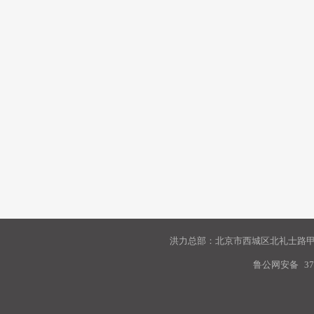
洪力总部：北京市西城区北礼士路甲9
鲁公网安备
37