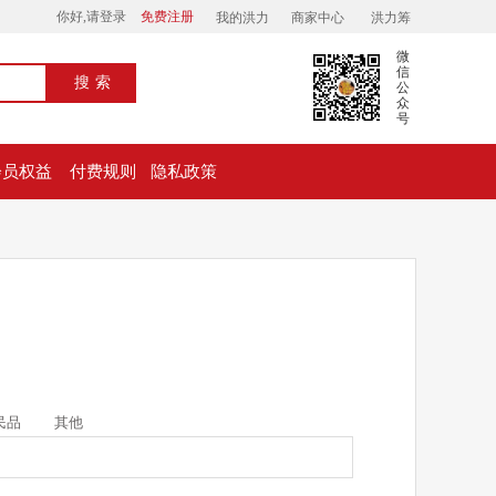
你好,请登录
免费注册
我的洪力
商家中心
洪力筹
微
信
搜索
公
众
号
会员权益
付费规则
隐私政策
民品
其他