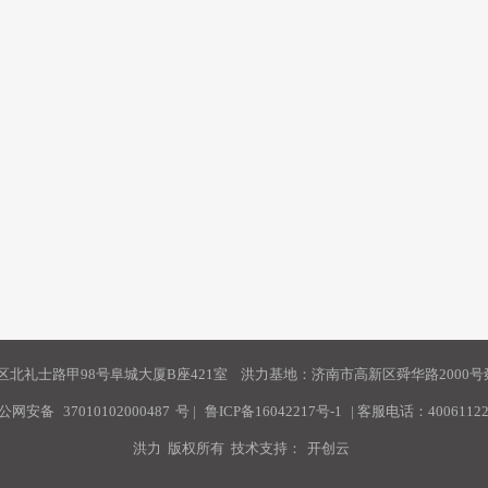
北礼士路甲98号阜城大厦B座421室 洪力基地：济南市高新区舜华路2000号舜
公网安备
37010102000487
号
|
鲁ICP备16042217号-1
| 客服电话：40061122
洪力 版权所有 技术支持：
开创云