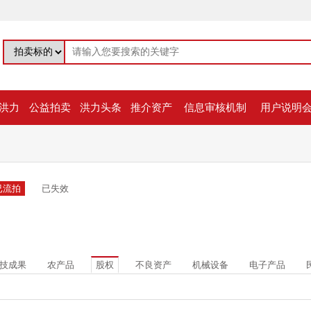
洪力
公益拍卖
洪力头条
推介资产
信息审核机制
用户说明
已流拍
已失效
技成果
农产品
股权
不良资产
机械设备
电子产品