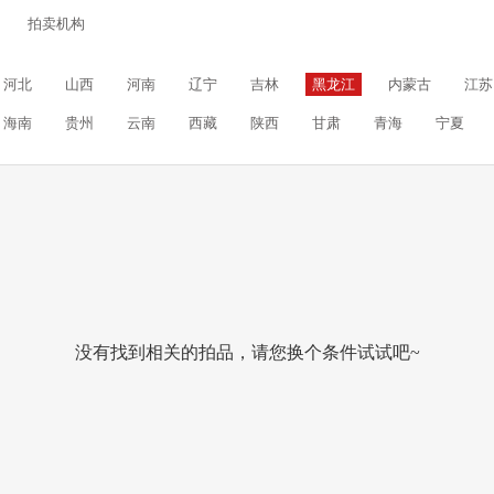
拍卖机构
河北
山西
河南
辽宁
吉林
黑龙江
内蒙古
江苏
海南
贵州
云南
西藏
陕西
甘肃
青海
宁夏
没有找到相关的拍品，请您换个条件试试吧~