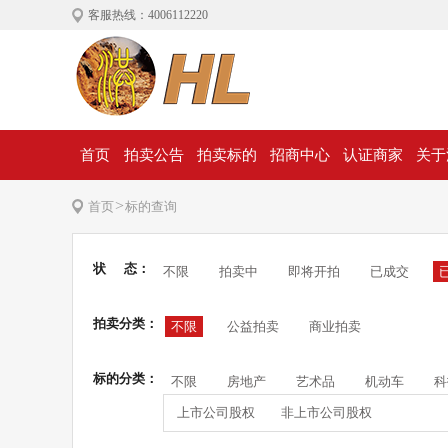
客服热线：4006112220
首页
拍卖公告
拍卖标的
招商中心
认证商家
关于
>
首页
标的查询
状 态：
不限
拍卖中
即将开拍
已成交
拍卖分类：
不限
公益拍卖
商业拍卖
标的分类：
不限
房地产
艺术品
机动车
科
上市公司股权
非上市公司股权