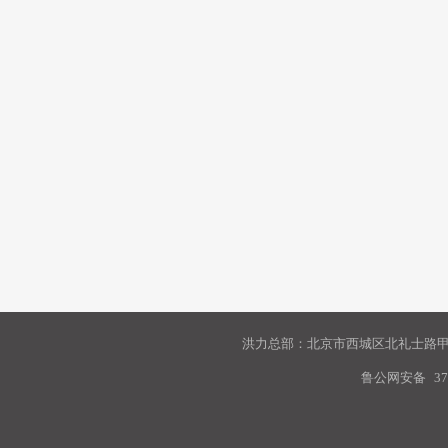
洪力总部：北京市西城区北礼士路甲9
鲁公网安备
37