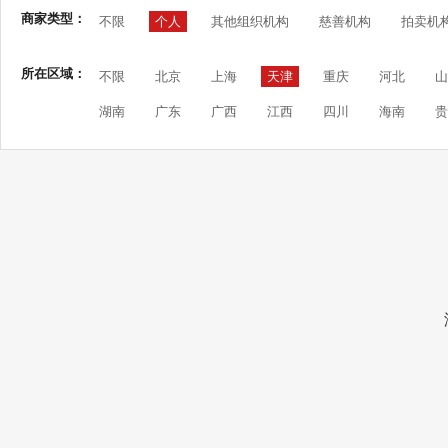
商家类型：
不限
个人
其他组织机构
慈善机构
拍卖机
所在区域：
不限
北京
上海
天津
重庆
河北
山
湖南
广东
广西
江西
四川
海南
贵