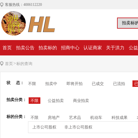
客服热线：4006112220
首页
拍卖公告
拍卖标的
招商中心
认证商家
关于洪力
公益
>
首页
标的查询
状 态：
不限
拍卖中
即将开拍
已成交
已流拍
拍卖分类：
不限
公益拍卖
商业拍卖
标的分类：
不限
房地产
艺术品
机动车
科技成果
上市公司股权
非上市公司股权