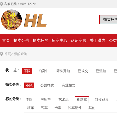
客服热线：4006112220
首页
拍卖公告
拍卖标的
招商中心
认证商家
关于洪力
公益
>
首页
标的查询
状 态：
不限
拍卖中
即将开拍
已成交
已流拍
拍卖分类：
不限
公益拍卖
商业拍卖
标的分类：
不限
房地产
艺术品
机动车
科技成果
轿车
客车
卡车
汽车配件
其他