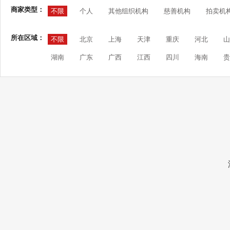
商家类型：
不限
个人
其他组织机构
慈善机构
拍卖机
所在区域：
不限
北京
上海
天津
重庆
河北
山
湖南
广东
广西
江西
四川
海南
贵