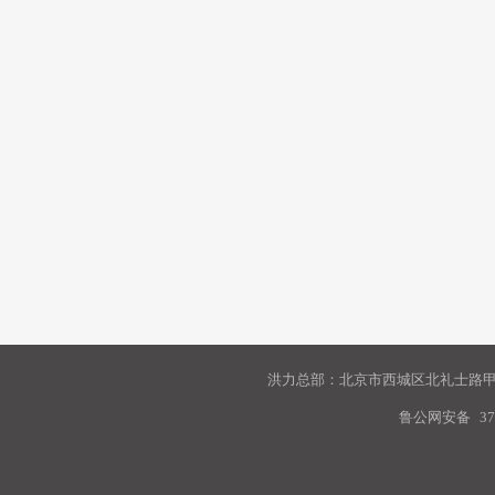
洪力总部：北京市西城区北礼士路甲9
鲁公网安备
37