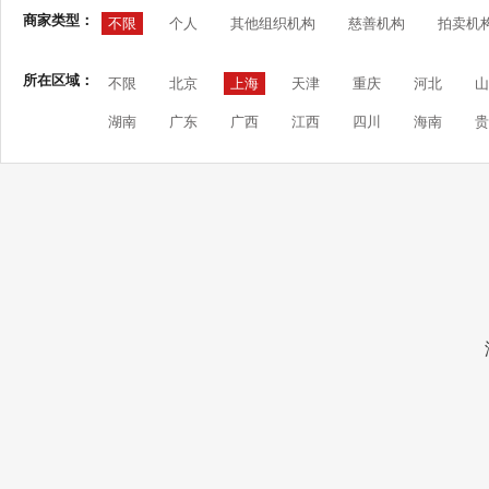
商家类型：
不限
个人
其他组织机构
慈善机构
拍卖机
所在区域：
不限
北京
上海
天津
重庆
河北
山
湖南
广东
广西
江西
四川
海南
贵