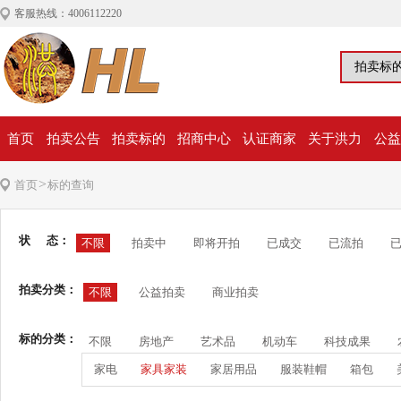
客服热线：4006112220
首页
拍卖公告
拍卖标的
招商中心
认证商家
关于洪力
公益
>
首页
标的查询
状 态：
不限
拍卖中
即将开拍
已成交
已流拍
拍卖分类：
不限
公益拍卖
商业拍卖
标的分类：
不限
房地产
艺术品
机动车
科技成果
家电
家具家装
家居用品
服装鞋帽
箱包