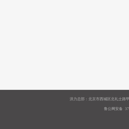
洪力总部：北京市西城区北礼士路甲9
鲁公网安备
37