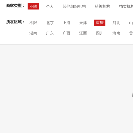
商家类型：
不限
个人
其他组织机构
慈善机构
拍卖机
所在区域：
不限
北京
上海
天津
重庆
河北
山
湖南
广东
广西
江西
四川
海南
贵