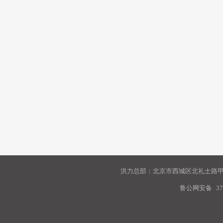
洪力总部：北京市西城区北礼士路甲9
鲁公网安备
37