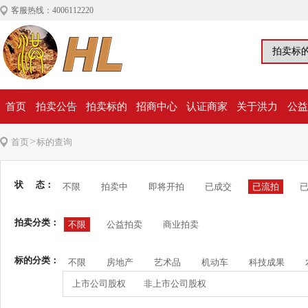
客服热线：4006112220
首页
拍卖公告
拍卖标的
招商中心
认证商家
关于洪力
公益
>
首页
标的查询
状 态：
不限
拍卖中
即将开拍
已成交
已流拍
拍卖分类：
不限
公益拍卖
商业拍卖
标的分类：
不限
房地产
艺术品
机动车
科技成果
上市公司股权
非上市公司股权