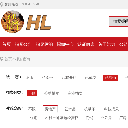
客服热线：4006112220
首页
拍卖公告
拍卖标的
招商中心
认证商家
关于洪力
公益
>
首页
标的查询
状 态：
不限
拍卖中
即将开拍
已成交
已流拍
拍卖分类：
不限
公益拍卖
商业拍卖
标的分类：
不限
房地产
艺术品
机动车
科技成果
住宅
农村土地承包经营权
商铺
办公房
厂房