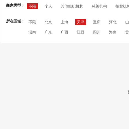
商家类型：
不限
个人
其他组织机构
慈善机构
拍卖机
所在区域：
不限
北京
上海
天津
重庆
河北
山
湖南
广东
广西
江西
四川
海南
贵