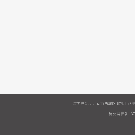
洪力总部：北京市西城区北礼士路甲9
鲁公网安备
37