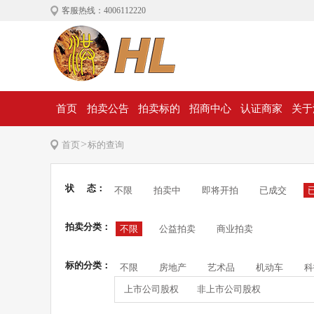
客服热线：4006112220
首页
拍卖公告
拍卖标的
招商中心
认证商家
关于
>
首页
标的查询
状 态：
不限
拍卖中
即将开拍
已成交
拍卖分类：
不限
公益拍卖
商业拍卖
标的分类：
不限
房地产
艺术品
机动车
科
上市公司股权
非上市公司股权