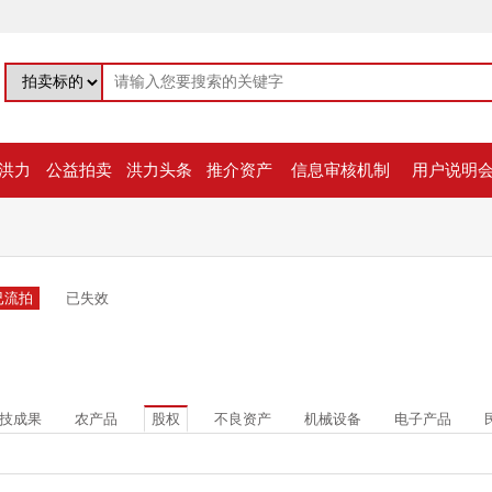
洪力
公益拍卖
洪力头条
推介资产
信息审核机制
用户说明
已流拍
已失效
技成果
农产品
股权
不良资产
机械设备
电子产品