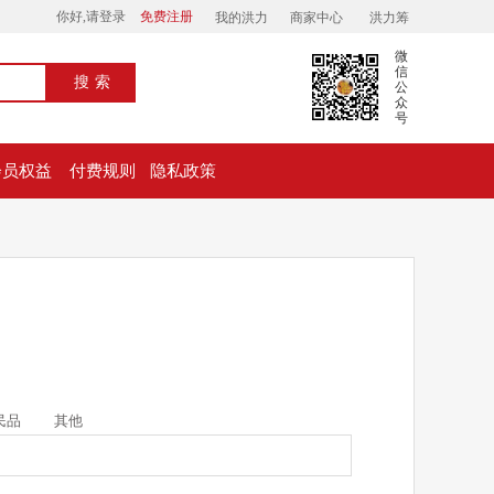
你好,请登录
免费注册
我的洪力
商家中心
洪力筹
微
信
搜索
公
众
号
会员权益
付费规则
隐私政策
民品
其他