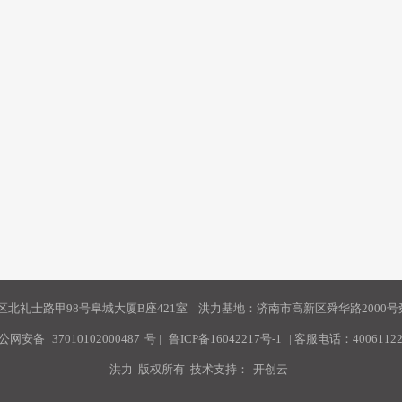
北礼士路甲98号阜城大厦B座421室 洪力基地：济南市高新区舜华路2000号舜
公网安备
37010102000487
号
|
鲁ICP备16042217号-1
| 客服电话：40061122
洪力 版权所有 技术支持：
开创云