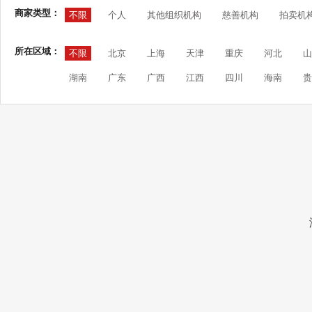
商家类型：
不限
个人
其他组织机构
慈善机构
拍卖机
所在区域：
不限
北京
上海
天津
重庆
河北
山
湖南
广东
广西
江西
四川
海南
贵