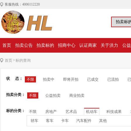
客服热线：4006112220
首页
拍卖公告
拍卖标的
招商中心
认证商家
关于洪力
公益
>
首页
标的查询
状 态：
不限
拍卖中
即将开拍
已成交
已流拍
拍卖分类：
不限
公益拍卖
商业拍卖
标的分类：
不限
房地产
艺术品
机动车
科技成果
轿车
客车
卡车
汽车配件
其他