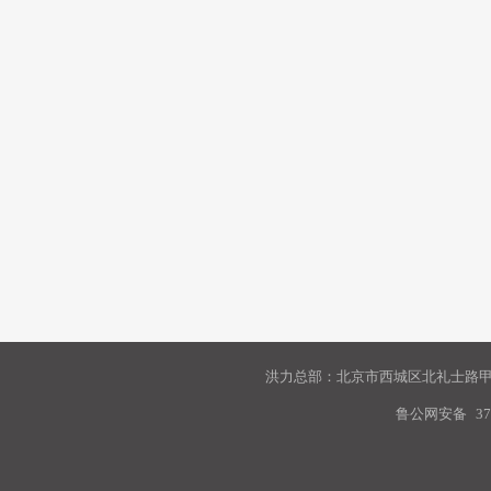
洪力总部：北京市西城区北礼士路甲9
鲁公网安备
37