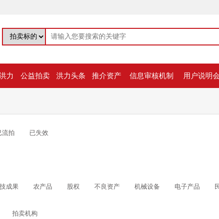
洪力
公益拍卖
洪力头条
推介资产
信息审核机制
用户说明
已流拍
已失效
技成果
农产品
股权
不良资产
机械设备
电子产品
拍卖机构