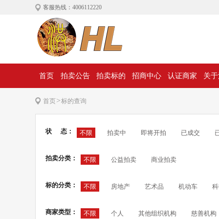
客服热线：4006112220
首页
拍卖公告
拍卖标的
招商中心
认证商家
关于
>
首页
标的查询
状 态：
不限
拍卖中
即将开拍
已成交
拍卖分类：
不限
公益拍卖
商业拍卖
标的分类：
不限
房地产
艺术品
机动车
科
商家类型：
不限
个人
其他组织机构
慈善机构