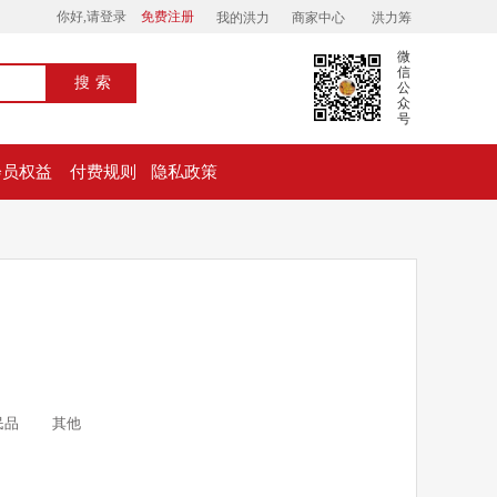
你好,请登录
免费注册
我的洪力
商家中心
洪力筹
微
信
搜索
公
众
号
会员权益
付费规则
隐私政策
民品
其他