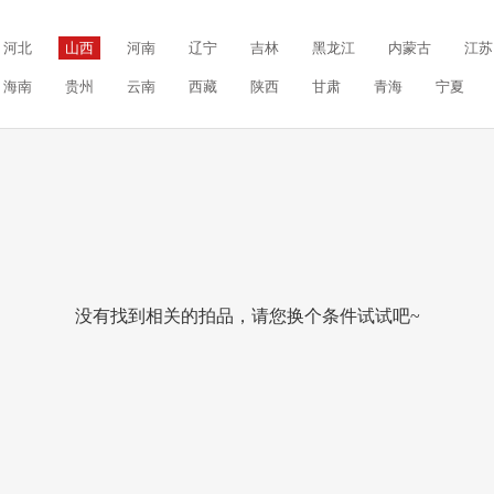
河北
山西
河南
辽宁
吉林
黑龙江
内蒙古
江苏
海南
贵州
云南
西藏
陕西
甘肃
青海
宁夏
没有找到相关的拍品，请您换个条件试试吧~