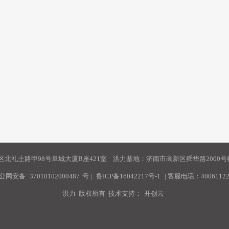
北礼士路甲98号阜城大厦B座421室 洪力基地：济南市高新区舜华路2000号舜
公网安备
37010102000487
号
|
鲁ICP备16042217号-1
| 客服电话：40061122
洪力 版权所有 技术支持：
开创云