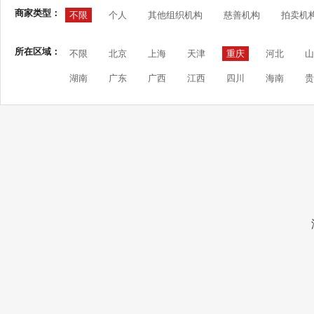
商家类型：
不限
个人
其他组织机构
慈善机构
拍卖机
所在区域：
不限
北京
上海
天津
重庆
河北
山
湖南
广东
广西
江西
四川
海南
贵