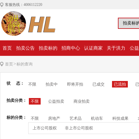
客服热线：4006112220
首页
拍卖公告
拍卖标的
招商中心
认证商家
关于洪力
公益
>
首页
标的查询
状 态：
不限
拍卖中
即将开拍
已成交
已流拍
拍卖分类：
不限
公益拍卖
商业拍卖
标的分类：
不限
房地产
艺术品
机动车
科技成果
上市公司股权
非上市公司股权