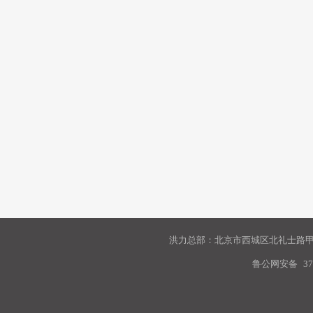
洪力总部：北京市西城区北礼士路甲9
鲁公网安备
37