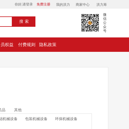
你好,请登录
免费注册
我的洪力
商家中心
洪力筹
微
信
搜索
公
众
号
会员权益
付费规则
隐私政策
民品
其他
础机械设备
包装机械设备
环保机械设备