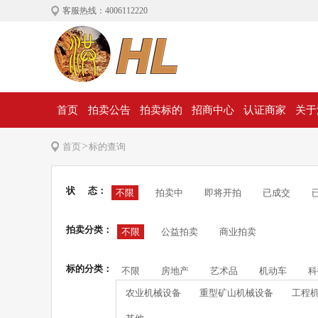
客服热线：4006112220
首页
拍卖公告
拍卖标的
招商中心
认证商家
关于
>
首页
标的查询
状 态：
不限
拍卖中
即将开拍
已成交
拍卖分类：
不限
公益拍卖
商业拍卖
标的分类：
不限
房地产
艺术品
机动车
科
农业机械设备
重型矿山机械设备
工程