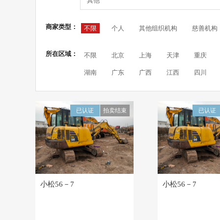
其他
商家类型：
不限
个人
其他组织机构
慈善机构
所在区域：
不限
北京
上海
天津
重庆
湖南
广东
广西
江西
四川
已认证
拍卖结束
已认证
小松56－7
小松56－7