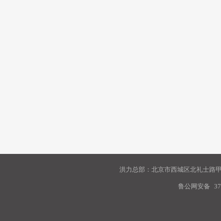
洪力总部：北京市西城区北礼士路甲9
鲁公网安备
37