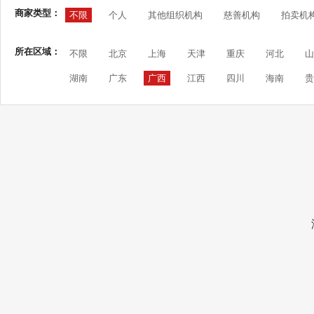
商家类型：
不限
个人
其他组织机构
慈善机构
拍卖机
所在区域：
不限
北京
上海
天津
重庆
河北
山
湖南
广东
广西
江西
四川
海南
贵