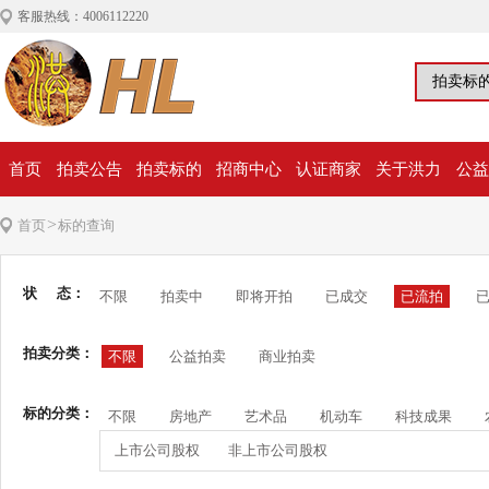
客服热线：4006112220
首页
拍卖公告
拍卖标的
招商中心
认证商家
关于洪力
公益
>
首页
标的查询
状 态：
不限
拍卖中
即将开拍
已成交
已流拍
拍卖分类：
不限
公益拍卖
商业拍卖
标的分类：
不限
房地产
艺术品
机动车
科技成果
上市公司股权
非上市公司股权