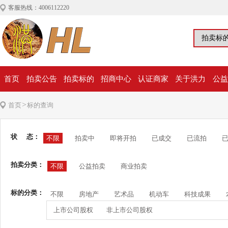
客服热线：4006112220
首页
拍卖公告
拍卖标的
招商中心
认证商家
关于洪力
公益
>
首页
标的查询
状 态：
不限
拍卖中
即将开拍
已成交
已流拍
拍卖分类：
不限
公益拍卖
商业拍卖
标的分类：
不限
房地产
艺术品
机动车
科技成果
上市公司股权
非上市公司股权