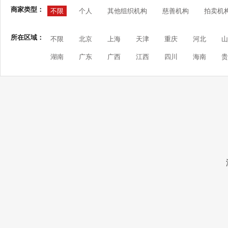
商家类型：
不限
个人
其他组织机构
慈善机构
拍卖机
所在区域：
不限
北京
上海
天津
重庆
河北
山
湖南
广东
广西
江西
四川
海南
贵