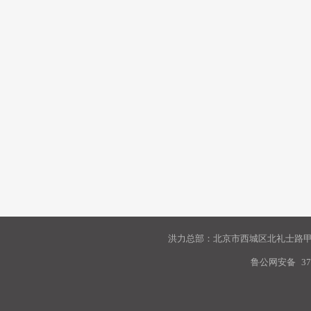
洪力总部：北京市西城区北礼士路甲9
鲁公网安备
37