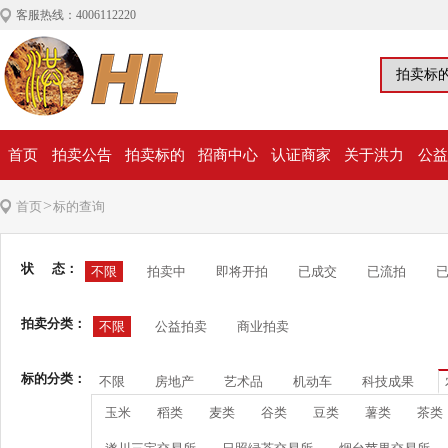
客服热线：4006112220
首页
拍卖公告
拍卖标的
招商中心
认证商家
关于洪力
公益
>
首页
标的查询
状 态：
不限
拍卖中
即将开拍
已成交
已流拍
拍卖分类：
不限
公益拍卖
商业拍卖
标的分类：
不限
房地产
艺术品
机动车
科技成果
玉米
稻类
麦类
谷类
豆类
薯类
茶类