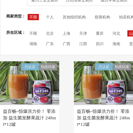
遂川三宝交易所
日照绿茶交易所
烟台苹果交易所
商家类型：
不限
个人
其他组织机构
慈善机构
拍卖机
所在区域：
不限
北京
上海
天津
重庆
河北
山
湖南
广东
广西
江西
四川
海南
贵
已认证
拍卖结束
已认证
拍卖结束
益百畅~惊爆洪力价！ 零添
益百畅~惊爆洪力价！ 零添
加 益生菌发酵果蔬汁 248m
加 益生菌发酵果蔬汁 248m
l*12罐
l*12罐