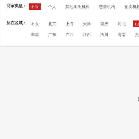
商家类型：
不限
个人
其他组织机构
慈善机构
拍卖机
所在区域：
不限
北京
上海
天津
重庆
河北
山
湖南
广东
广西
江西
四川
海南
贵