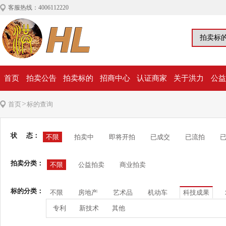
客服热线：4006112220
首页
拍卖公告
拍卖标的
招商中心
认证商家
关于洪力
公益
>
首页
标的查询
状 态：
不限
拍卖中
即将开拍
已成交
已流拍
拍卖分类：
不限
公益拍卖
商业拍卖
标的分类：
不限
房地产
艺术品
机动车
科技成果
专利
新技术
其他