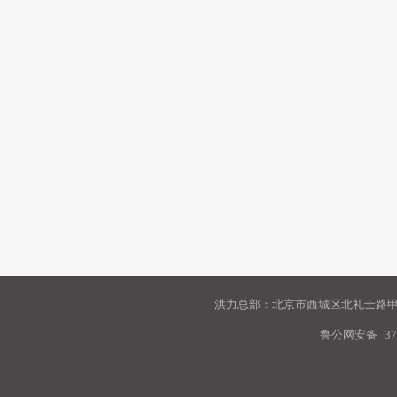
洪力总部：北京市西城区北礼士路甲9
鲁公网安备
37