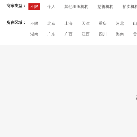
商家类型：
不限
个人
其他组织机构
慈善机构
拍卖机
所在区域：
不限
北京
上海
天津
重庆
河北
山
湖南
广东
广西
江西
四川
海南
贵