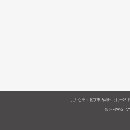
洪力总部：北京市西城区北礼士路甲9
鲁公网安备
37