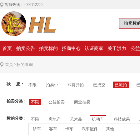
客服热线：4006112220
首页
拍卖公告
拍卖标的
招商中心
认证商家
关于洪力
公益
>
首页
标的查询
状 态：
不限
拍卖中
即将开拍
已成交
已流拍
拍卖分类：
不限
公益拍卖
商业拍卖
标的分类：
不限
房地产
艺术品
机动车
科技成果
轿车
客车
卡车
汽车配件
其他