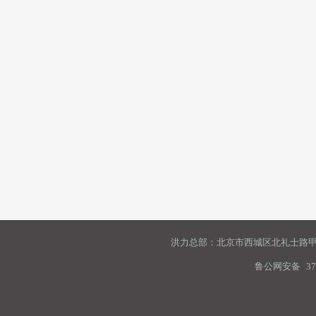
洪力总部：北京市西城区北礼士路甲9
鲁公网安备
37