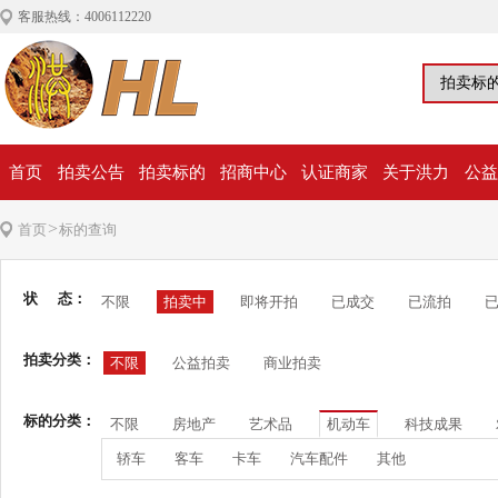
客服热线：4006112220
首页
拍卖公告
拍卖标的
招商中心
认证商家
关于洪力
公益
>
首页
标的查询
状 态：
不限
拍卖中
即将开拍
已成交
已流拍
拍卖分类：
不限
公益拍卖
商业拍卖
标的分类：
不限
房地产
艺术品
机动车
科技成果
轿车
客车
卡车
汽车配件
其他