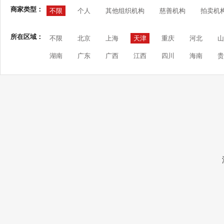
商家类型：
不限
个人
其他组织机构
慈善机构
拍卖机
所在区域：
不限
北京
上海
天津
重庆
河北
山
湖南
广东
广西
江西
四川
海南
贵