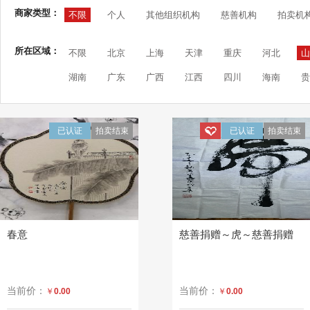
商家类型：
不限
个人
其他组织机构
慈善机构
拍卖机
所在区域：
不限
北京
上海
天津
重庆
河北
山
湖南
广东
广西
江西
四川
海南
贵
已认证
拍卖结束
已认证
拍卖结束
春意
慈善捐赠～虎～慈善捐赠
当前价：
当前价：
￥
0.00
￥
0.00