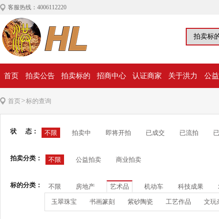
客服热线：4006112220
首页
拍卖公告
拍卖标的
招商中心
认证商家
关于洪力
公益
>
首页
标的查询
状 态：
不限
拍卖中
即将开拍
已成交
已流拍
拍卖分类：
不限
公益拍卖
商业拍卖
标的分类：
不限
房地产
艺术品
机动车
科技成果
玉翠珠宝
书画篆刻
紫砂陶瓷
工艺作品
文玩