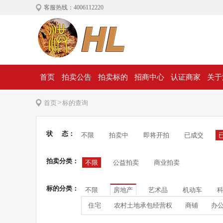
客服热线：4006112220
首页
拍卖公告
拍卖标的
招商中心
认证商家
关于
>
首页
标的查询
状 态：
不限
拍卖中
即将开拍
已成交
拍卖分类：
不限
公益拍卖
商业拍卖
标的分类：
不限
房地产
艺术品
机动车
住宅
农村土地承包经营权
商铺
办