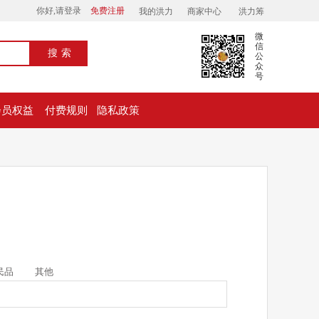
你好,请登录
免费注册
我的洪力
商家中心
洪力筹
微
信
搜索
公
众
号
会员权益
付费规则
隐私政策
民品
其他