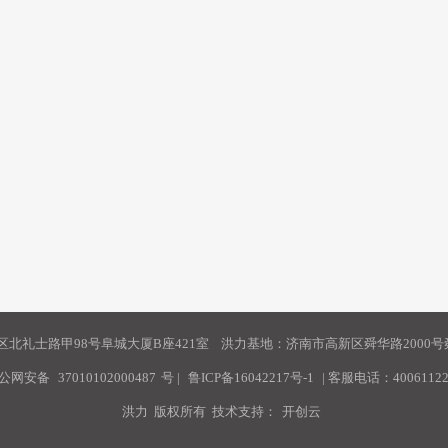
北礼士路甲98号阜城大厦B座421室 洪力基地：济南市高新区舜华路2000号舜
公网安备
37010102000487
号
|
鲁ICP备16042217号-1
| 客服电话：40061122
洪力 版权所有 技术支持：
开创云