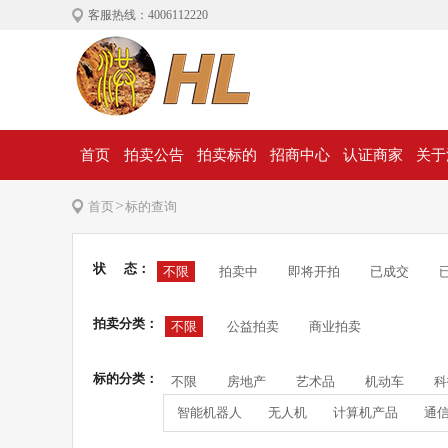
客服热线：4006112220
首页
拍卖公告
拍卖标的
招商中心
认证商家
关于
>
首页
标的查询
状 态：
不限
拍卖中
即将开拍
已成交
拍卖分类：
不限
公益拍卖
商业拍卖
标的分类：
不限
房地产
艺术品
机动车
科
智能机器人
无人机
计算机产品
通