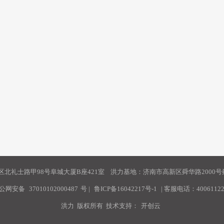
北礼士路甲98号阜城大厦B座421室 洪力基地：济南市高新区舜华路2000号舜
公网安备
37010102000487
号
|
鲁ICP备16042217号-1
| 客服电话：40061122
洪力 版权所有 技术支持：
开创云