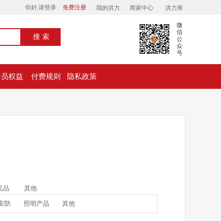
你好,请登录
免费注册
我的洪力
商家中心
洪力筹
微
信
搜索
公
众
号
会员权益
付费规则
隐私政策
民品
其他
安防
照明产品
其他