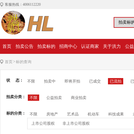
客服热线：4006112220
首页
拍卖公告
拍卖标的
招商中心
认证商家
关于洪力
公益
>
首页
标的查询
状 态：
不限
拍卖中
即将开拍
已成交
已流拍
拍卖分类：
不限
公益拍卖
商业拍卖
标的分类：
不限
房地产
艺术品
机动车
科技成果
上市公司股权
非上市公司股权