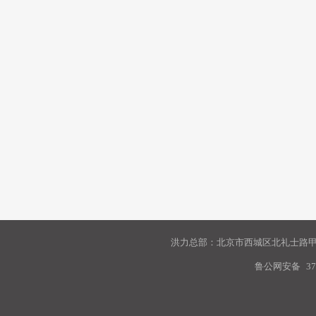
洪力总部：北京市西城区北礼士路甲9
鲁公网安备
37