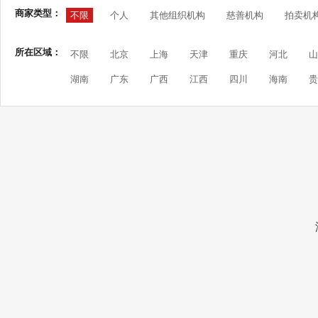
商家类型：
不限
个人
其他组织机构
慈善机构
拍卖机
所在区域：
不限
北京
上海
天津
重庆
河北
山
湖南
广东
广西
江西
四川
海南
贵