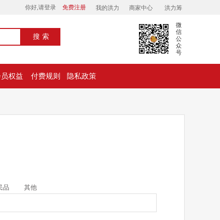
你好,请登录
免费注册
我的洪力
商家中心
洪力筹
微
信
搜索
公
众
号
会员权益
付费规则
隐私政策
民品
其他