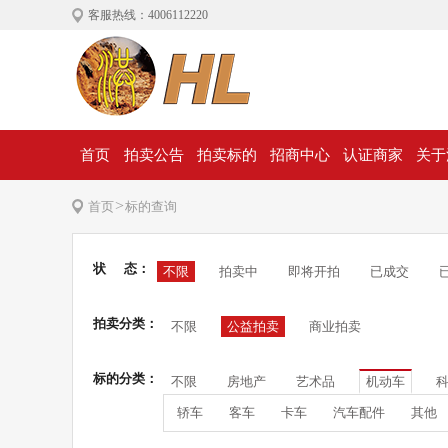
客服热线：4006112220
首页
拍卖公告
拍卖标的
招商中心
认证商家
关于
>
首页
标的查询
状 态：
不限
拍卖中
即将开拍
已成交
拍卖分类：
不限
公益拍卖
商业拍卖
标的分类：
不限
房地产
艺术品
机动车
轿车
客车
卡车
汽车配件
其他