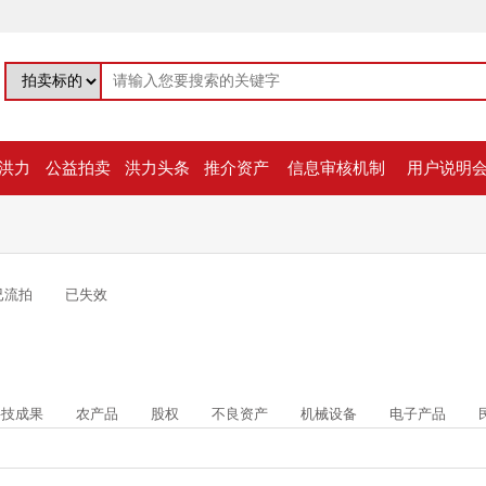
洪力
公益拍卖
洪力头条
推介资产
信息审核机制
用户说明
已流拍
已失效
科技成果
农产品
股权
不良资产
机械设备
电子产品