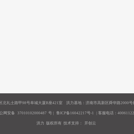
北礼士路甲98号阜城大厦B座421室 洪力基地：济南市高新区舜华路2000号舜
公网安备
37010102000487
号
|
鲁ICP备16042217号-1
| 客服电话：40061122
洪力 版权所有 技术支持：
开创云