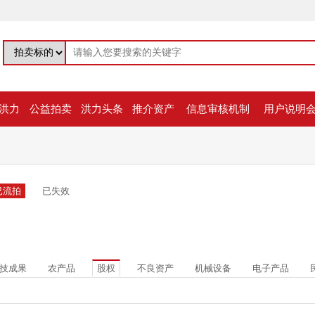
洪力
公益拍卖
洪力头条
推介资产
信息审核机制
用户说明
已流拍
已失效
技成果
农产品
股权
不良资产
机械设备
电子产品