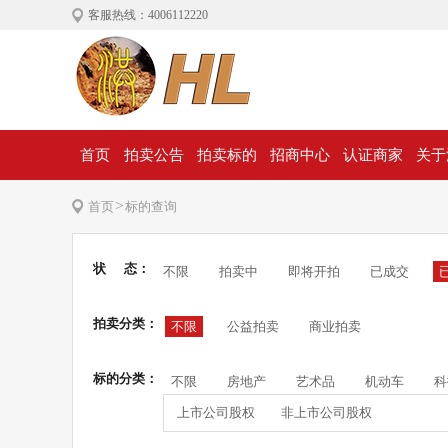
客服热线：4006112220
首页
拍卖公告
拍卖标的
招商中心
认证商家
关于
>
首页
标的查询
状 态：
不限
拍卖中
即将开拍
已成交
拍卖分类：
不限
公益拍卖
商业拍卖
标的分类：
不限
房地产
艺术品
机动车
科
上市公司股权
非上市公司股权