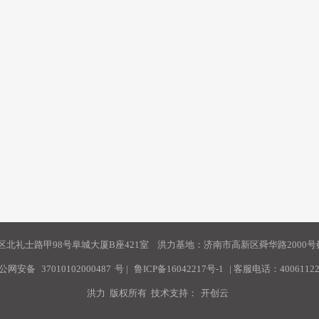
北礼士路甲98号阜城大厦B座421室 洪力基地：济南市高新区舜华路2000号舜
公网安备
37010102000487
号
|
鲁ICP备16042217号-1
| 客服电话：40061122
洪力 版权所有 技术支持：
开创云