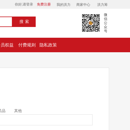
你好,请登录
免费注册
我的洪力
商家中心
洪力筹
微
信
搜索
公
众
号
会员权益
付费规则
隐私政策
民品
其他