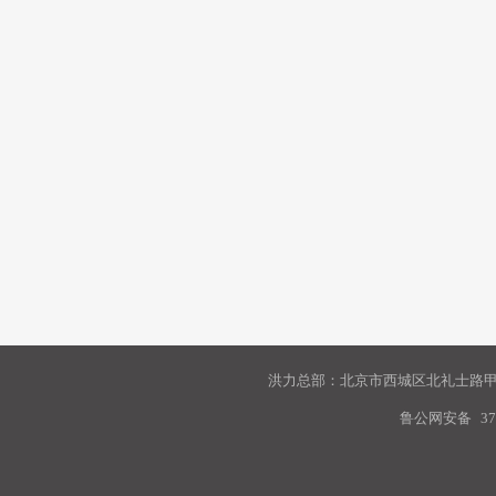
洪力总部：北京市西城区北礼士路甲9
鲁公网安备
37