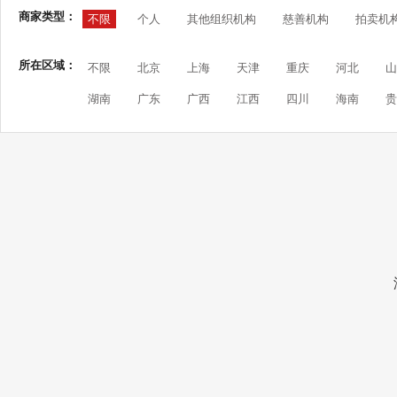
商家类型：
不限
个人
其他组织机构
慈善机构
拍卖机
所在区域：
不限
北京
上海
天津
重庆
河北
山
湖南
广东
广西
江西
四川
海南
贵