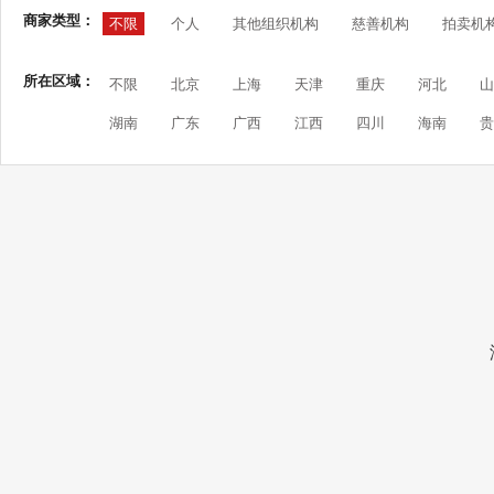
商家类型：
不限
个人
其他组织机构
慈善机构
拍卖机
所在区域：
不限
北京
上海
天津
重庆
河北
山
湖南
广东
广西
江西
四川
海南
贵