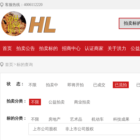
客服热线：4006112220
首页
拍卖公告
拍卖标的
招商中心
认证商家
关于洪力
公益
>
首页
标的查询
状 态：
不限
拍卖中
即将开拍
已成交
已流拍
拍卖分类：
不限
公益拍卖
商业拍卖
标的分类：
不限
房地产
艺术品
机动车
科技成果
上市公司股权
非上市公司股权