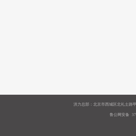
洪力总部：北京市西城区北礼士路甲9
鲁公网安备
37