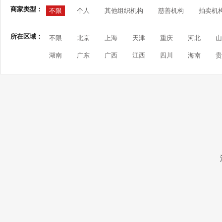
商家类型：
不限
个人
其他组织机构
慈善机构
拍卖机
所在区域：
不限
北京
上海
天津
重庆
河北
山
湖南
广东
广西
江西
四川
海南
贵