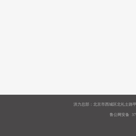
洪力总部：北京市西城区北礼士路甲9
鲁公网安备
37