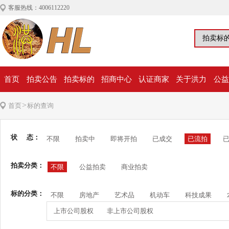
客服热线：4006112220
首页
拍卖公告
拍卖标的
招商中心
认证商家
关于洪力
公益
>
首页
标的查询
状 态：
不限
拍卖中
即将开拍
已成交
已流拍
拍卖分类：
不限
公益拍卖
商业拍卖
标的分类：
不限
房地产
艺术品
机动车
科技成果
上市公司股权
非上市公司股权