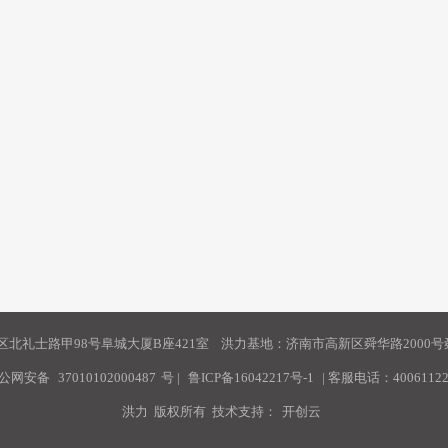
北礼士路甲98号阜城大厦B座421室 洪力基地：济南市高新区舜华路2000号舜
公网安备
37010102000487
号
|
鲁ICP备16042217号-1
| 客服电话：40061122
洪力 版权所有 技术支持：
开创云