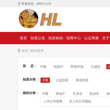
客服热线：4006112220
首页
拍卖公告
拍卖标的
招商中心
认证商家
关于
>
首页
标的查询
状 态：
不限
拍卖中
即将开拍
已成交
拍卖分类：
不限
公益拍卖
商业拍卖
标的分类：
不限
房地产
艺术品
机动车
科
上市公司股权
非上市公司股权