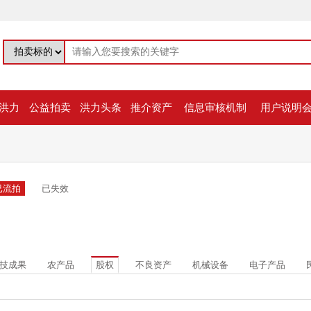
洪力
公益拍卖
洪力头条
推介资产
信息审核机制
用户说明
已流拍
已失效
技成果
农产品
股权
不良资产
机械设备
电子产品