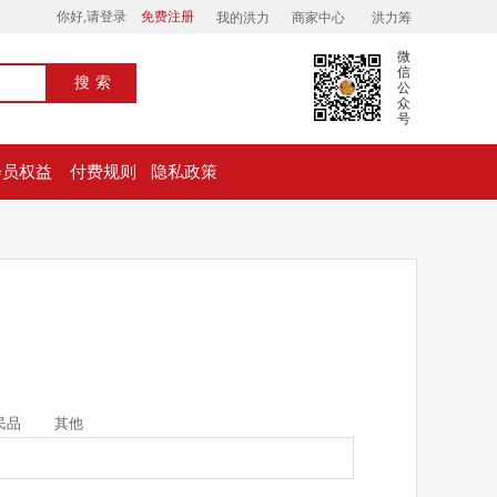
你好,请登录
免费注册
我的洪力
商家中心
洪力筹
微
信
搜索
公
众
号
会员权益
付费规则
隐私政策
民品
其他