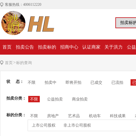
客服热线：4006112220
首页
拍卖公告
拍卖标的
招商中心
认证商家
关于洪力
公益
>
首页
标的查询
状 态：
不限
拍卖中
即将开拍
已成交
已流拍
拍卖分类：
不限
公益拍卖
商业拍卖
标的分类：
不限
房地产
艺术品
机动车
科技成果
上市公司股权
非上市公司股权