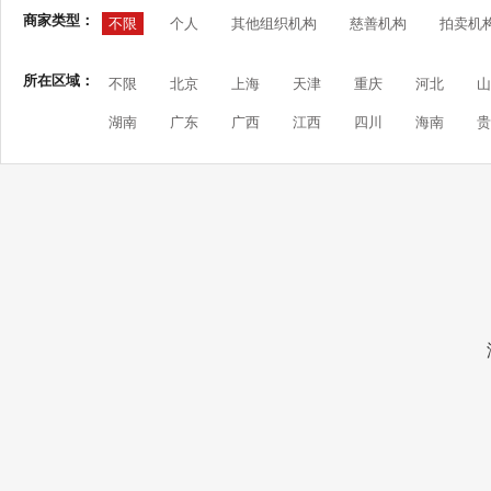
商家类型：
不限
个人
其他组织机构
慈善机构
拍卖机
所在区域：
不限
北京
上海
天津
重庆
河北
山
湖南
广东
广西
江西
四川
海南
贵