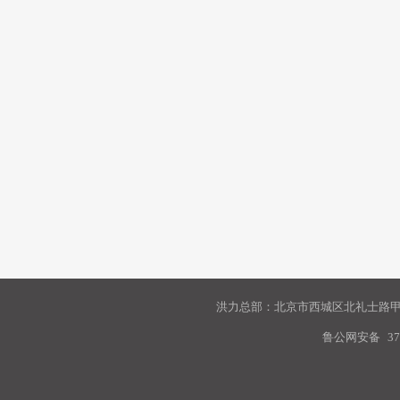
洪力总部：北京市西城区北礼士路甲9
鲁公网安备
37