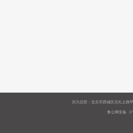
洪力总部：北京市西城区北礼士路甲9
鲁公网安备
37