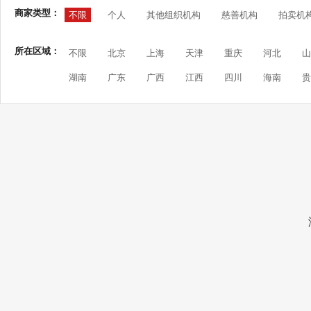
商家类型：
不限
个人
其他组织机构
慈善机构
拍卖机
所在区域：
不限
北京
上海
天津
重庆
河北
山
湖南
广东
广西
江西
四川
海南
贵