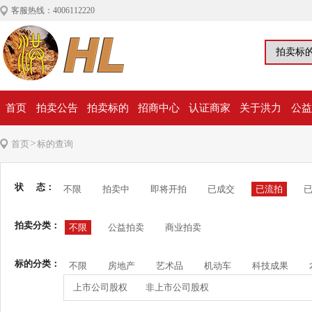
客服热线：4006112220
首页
拍卖公告
拍卖标的
招商中心
认证商家
关于洪力
公益
>
首页
标的查询
状 态：
不限
拍卖中
即将开拍
已成交
已流拍
拍卖分类：
不限
公益拍卖
商业拍卖
标的分类：
不限
房地产
艺术品
机动车
科技成果
上市公司股权
非上市公司股权