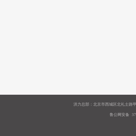
洪力总部：北京市西城区北礼士路甲9
鲁公网安备
37