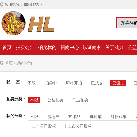
客服热线：4006112220
首页
拍卖公告
拍卖标的
招商中心
认证商家
关于洪力
公益
>
首页
标的查询
状 态：
不限
拍卖中
即将开拍
已成交
已流拍
拍卖分类：
不限
公益拍卖
商业拍卖
标的分类：
不限
房地产
艺术品
机动车
科技成果
上市公司股权
非上市公司股权