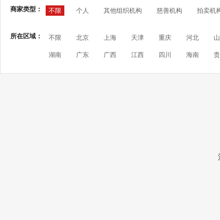
商家类型：
不限
个人
其他组织机构
慈善机构
拍卖机
所在区域：
不限
北京
上海
天津
重庆
河北
山
湖南
广东
广西
江西
四川
海南
贵