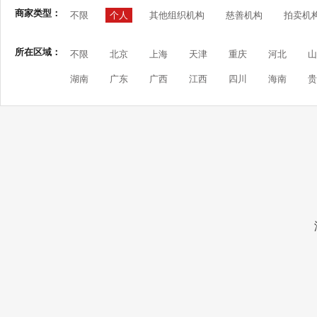
商家类型：
不限
个人
其他组织机构
慈善机构
拍卖机
所在区域：
不限
北京
上海
天津
重庆
河北
山
湖南
广东
广西
江西
四川
海南
贵