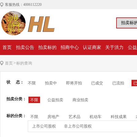
客服热线：4006112220
首页
拍卖公告
拍卖标的
招商中心
认证商家
关于洪力
公益
>
首页
标的查询
状 态：
不限
拍卖中
即将开拍
已成交
已流拍
拍卖分类：
不限
公益拍卖
商业拍卖
标的分类：
不限
房地产
艺术品
机动车
科技成果
上市公司股权
非上市公司股权