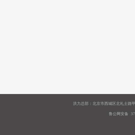
洪力总部：北京市西城区北礼士路甲9
鲁公网安备
37