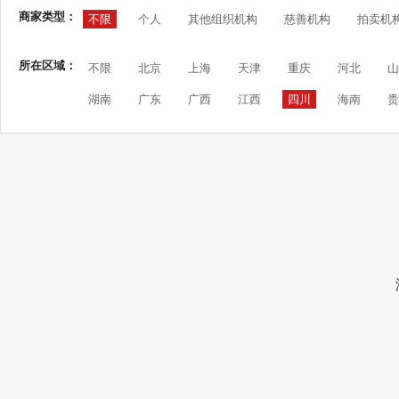
商家类型：
不限
个人
其他组织机构
慈善机构
拍卖机
所在区域：
不限
北京
上海
天津
重庆
河北
山
湖南
广东
广西
江西
四川
海南
贵