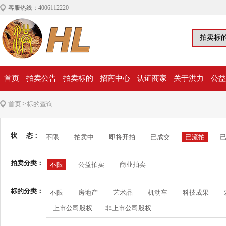
客服热线：4006112220
首页
拍卖公告
拍卖标的
招商中心
认证商家
关于洪力
公益
>
首页
标的查询
状 态：
不限
拍卖中
即将开拍
已成交
已流拍
拍卖分类：
不限
公益拍卖
商业拍卖
标的分类：
不限
房地产
艺术品
机动车
科技成果
上市公司股权
非上市公司股权