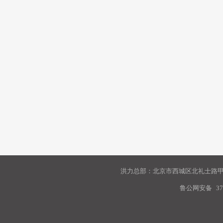
洪力总部：北京市西城区北礼士路甲9
鲁公网安备
37