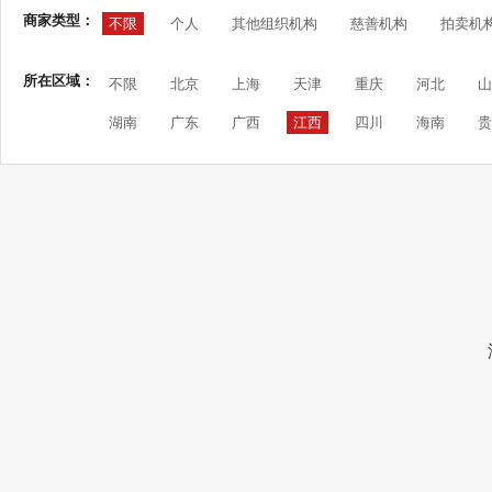
商家类型：
不限
个人
其他组织机构
慈善机构
拍卖机
所在区域：
不限
北京
上海
天津
重庆
河北
山
湖南
广东
广西
江西
四川
海南
贵