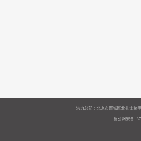
洪力总部：北京市西城区北礼士路甲9
鲁公网安备
37