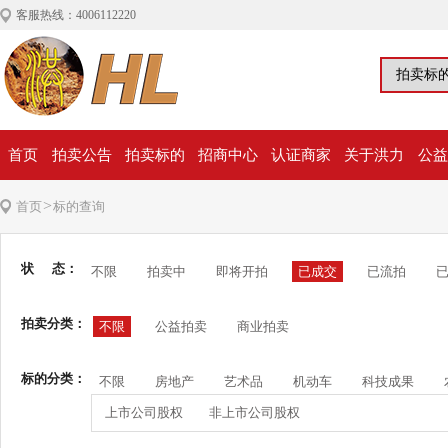
客服热线：4006112220
首页
拍卖公告
拍卖标的
招商中心
认证商家
关于洪力
公益
>
首页
标的查询
状 态：
不限
拍卖中
即将开拍
已成交
已流拍
拍卖分类：
不限
公益拍卖
商业拍卖
标的分类：
不限
房地产
艺术品
机动车
科技成果
上市公司股权
非上市公司股权