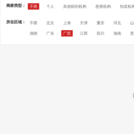
商家类型：
不限
个人
其他组织机构
慈善机构
拍卖机
所在区域：
不限
北京
上海
天津
重庆
河北
山
湖南
广东
广西
江西
四川
海南
贵