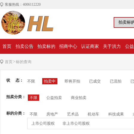
客服热线：4006112220
首页
拍卖公告
拍卖标的
招商中心
认证商家
关于洪力
公益
>
首页
标的查询
状 态：
不限
拍卖中
即将开拍
已成交
已流拍
拍卖分类：
不限
公益拍卖
商业拍卖
标的分类：
不限
房地产
艺术品
机动车
科技成果
上市公司股权
非上市公司股权