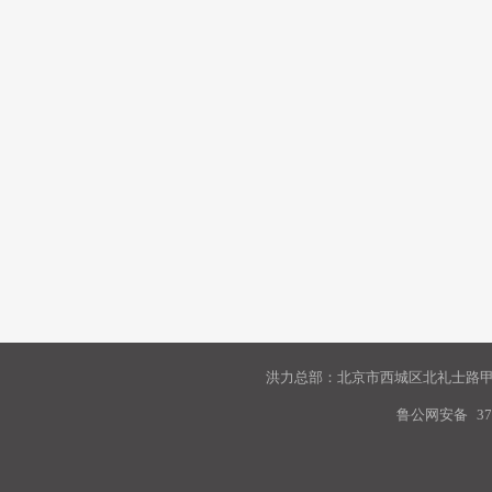
洪力总部：北京市西城区北礼士路甲9
鲁公网安备
37